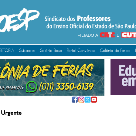
FILIADO À
E
RETORIA
Subsedes
Salário Base
Portal Convênios
Colônia de Férias
 Urgente