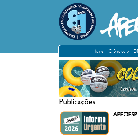
Home
O Sindicato
DI
Publicações
APEOESP