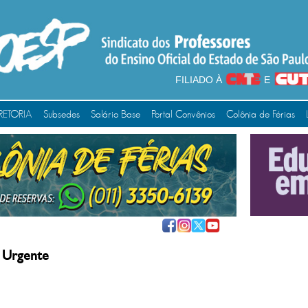
FILIADO À
E
RETORIA
Subsedes
Salário Base
Portal Convênios
Colônia de Férias
 Urgente