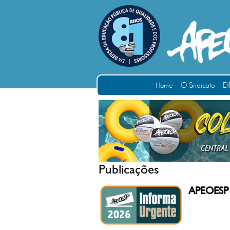
Home
O Sindicato
DI
Publicações
APEOESP