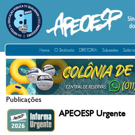
Home
O Sindicato
DIRETORIA
Subsedes
Salári
Publicações
APEOESP Urgente