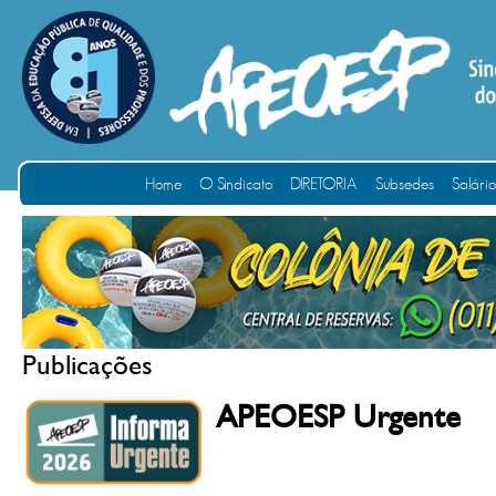
Home
O Sindicato
DIRETORIA
Subsedes
Salári
Publicações
APEOESP Urgente