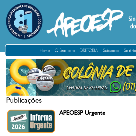
Home
O Sindicato
DIRETORIA
Subsedes
Salári
Publicações
APEOESP Urgente