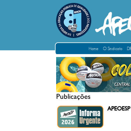
Home
O Sindicato
DI
Publicações
APEOESP