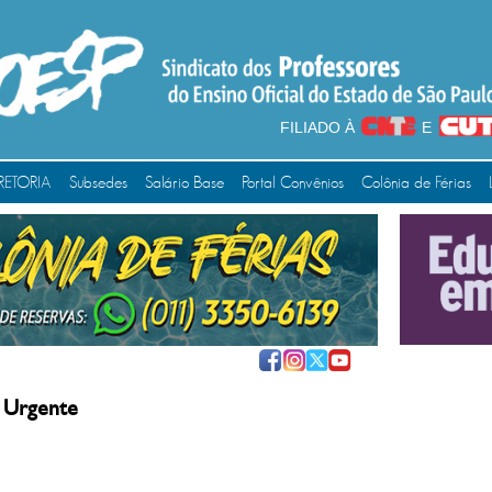
FILIADO À
E
RETORIA
Subsedes
Salário Base
Portal Convênios
Colônia de Férias
 Urgente