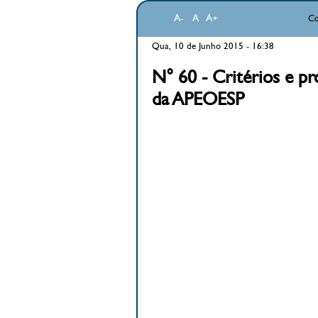
A-
A
A+
Co
Qua, 10 de Junho 2015 - 16:38
N° 60 - Critérios e p
da APEOESP