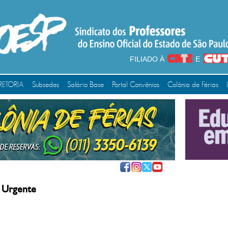
FILIADO À
E
RETORIA
Subsedes
Salário Base
Portal Convênios
Colônia de Férias
 Urgente