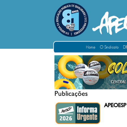
Home
O Sindicato
DI
Publicações
APEOESP