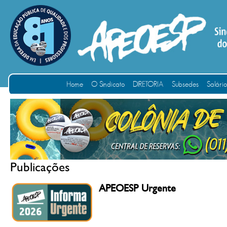
Home
O Sindicato
DIRETORIA
Subsedes
Salári
Publicações
APEOESP Urgente