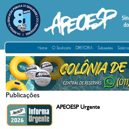
Home
O Sindicato
DIRETORIA
Subsedes
Salári
Publicações
APEOESP Urgente