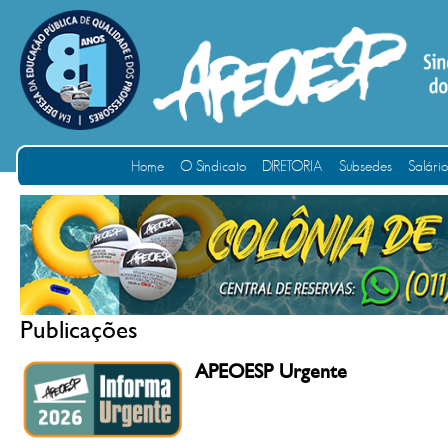
Home
O Sindicato
DIRETORIA
Subsedes
Salári
Publicações
APEOESP Urgente