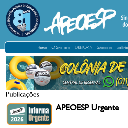
Home
O Sindicato
DIRETORIA
Subsedes
Salári
Publicações
APEOESP Urgente