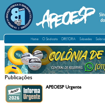
Home
O Sindicato
DIRETORIA
Subsedes
Salári
Publicações
APEOESP Urgente