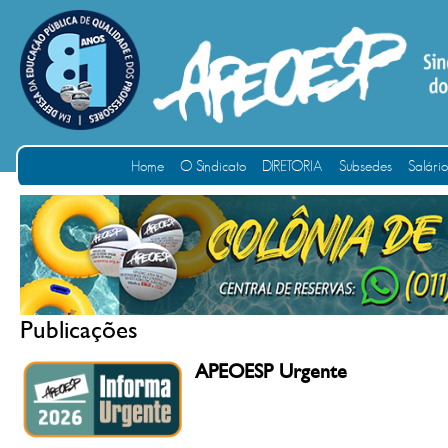
Home
O Sindicato
DIRETORIA
Subsedes
Salári
Publicações
APEOESP Urgente