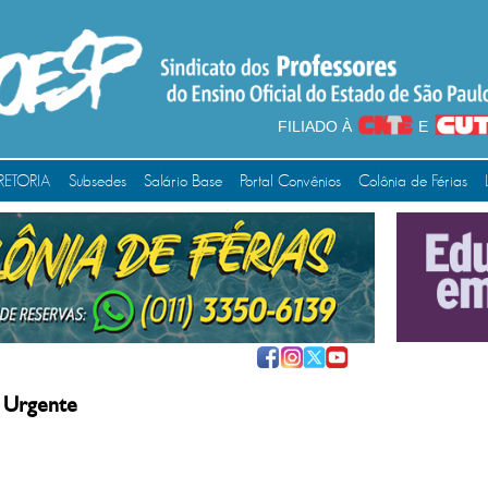
FILIADO À
E
RETORIA
Subsedes
Salário Base
Portal Convênios
Colônia de Férias
 Urgente