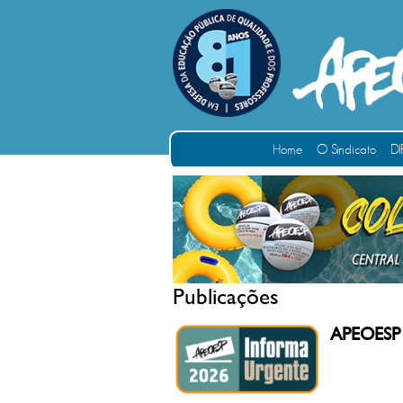
Home
O Sindicato
DI
Publicações
APEOESP