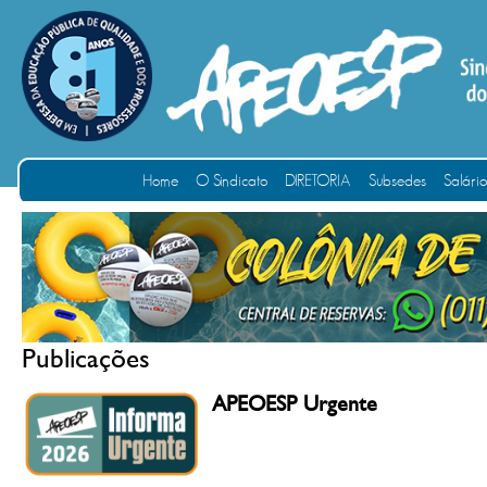
Home
O Sindicato
DIRETORIA
Subsedes
Salári
Publicações
APEOESP Urgente