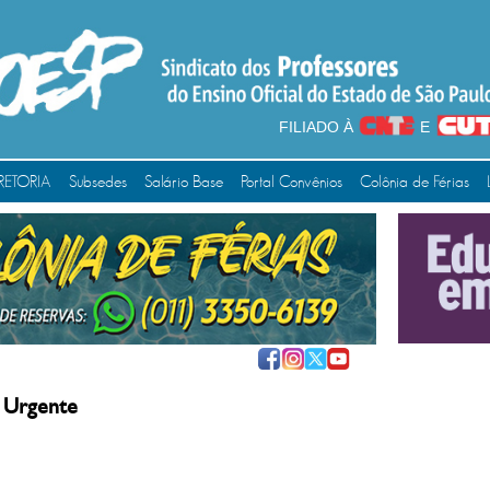
FILIADO À
E
RETORIA
Subsedes
Salário Base
Portal Convênios
Colônia de Férias
 Urgente