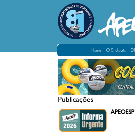
Home
O Sindicato
DI
Publicações
APEOESP