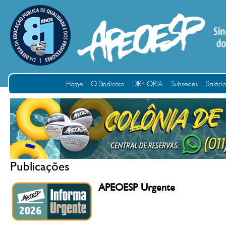
Home
O Sindicato
DIRETORIA
Subsedes
Salári
Publicações
APEOESP Urgente