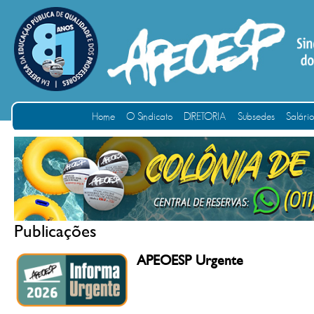
Home
O Sindicato
DIRETORIA
Subsedes
Salári
Publicações
APEOESP Urgente