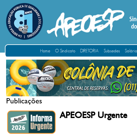
Home
O Sindicato
DIRETORIA
Subsedes
Salári
Publicações
APEOESP Urgente