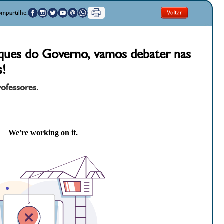
mpartilhe:
aques do Governo, vamos debater nas
s!
rofessores.