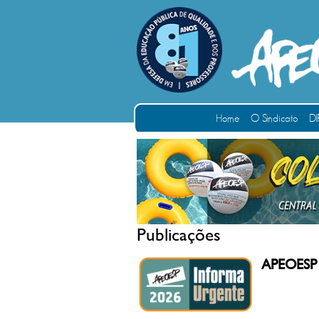
Home
O Sindicato
DI
Publicações
APEOESP