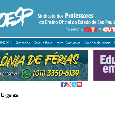
FILIADO À
E
RETORIA
Subsedes
Salário Base
Portal Convênios
Colônia de Férias
 Urgente