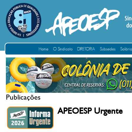
Home
O Sindicato
DIRETORIA
Subsedes
Salári
Publicações
APEOESP Urgente