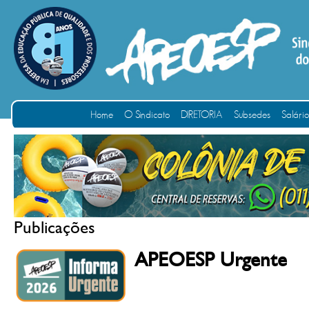
Home
O Sindicato
DIRETORIA
Subsedes
Salári
Publicações
APEOESP Urgente