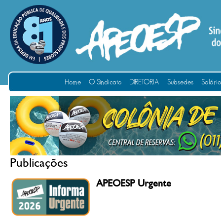
Home
O Sindicato
DIRETORIA
Subsedes
Salári
Publicações
APEOESP Urgente