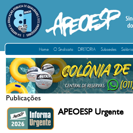
Home
O Sindicato
DIRETORIA
Subsedes
Salári
Publicações
APEOESP Urgente