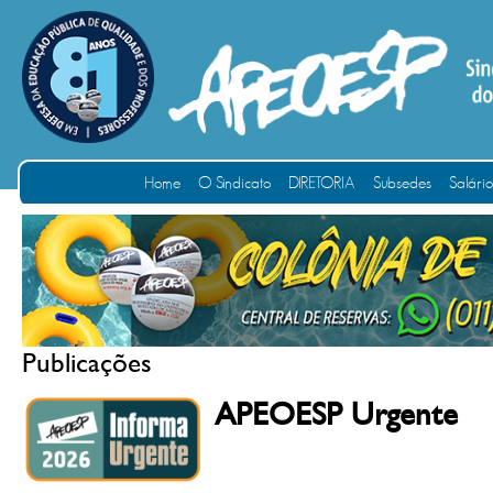
Home
O Sindicato
DIRETORIA
Subsedes
Salári
Publicações
APEOESP Urgente