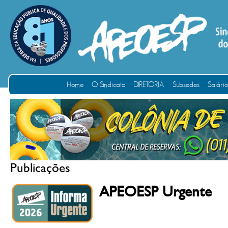
Home
O Sindicato
DIRETORIA
Subsedes
Salári
Publicações
APEOESP Urgente