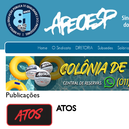
Home
O Sindicato
DIRETORIA
Subsedes
Salári
Publicações
ATOS