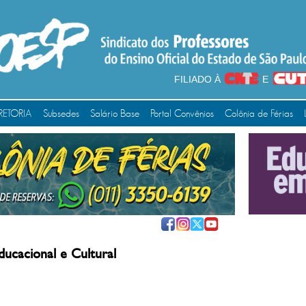
FILIADO À
E
RETORIA
Subsedes
Salário Base
Portal Convênios
Colônia de Férias
ducacional e Cultural