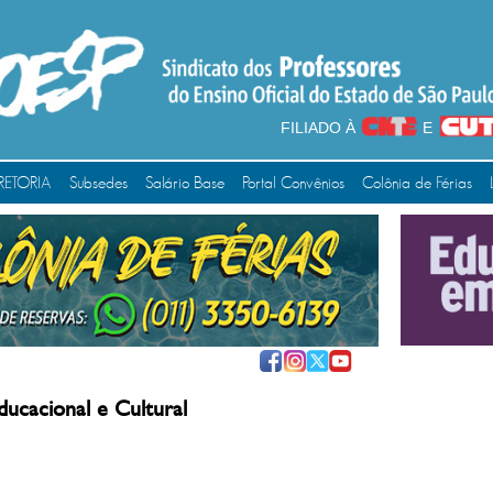
FILIADO À
E
RETORIA
Subsedes
Salário Base
Portal Convênios
Colônia de Férias
ducacional e Cultural