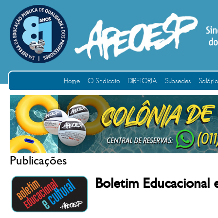
Home
O Sindicato
DIRETORIA
Subsedes
Salári
Publicações
Boletim Educacional 