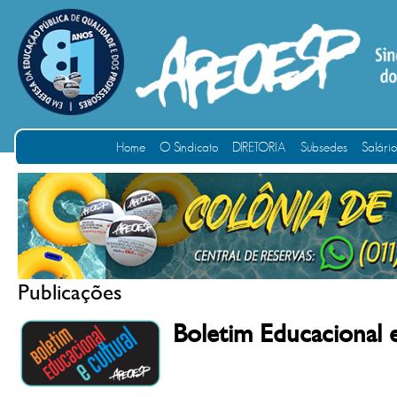
Home
O Sindicato
DIRETORIA
Subsedes
Salári
Publicações
Boletim Educacional 