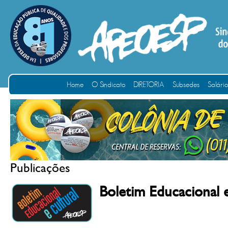
Home
O Sindicato
DIRETORIA
Subsedes
Salári
Publicações
Boletim Educacional 