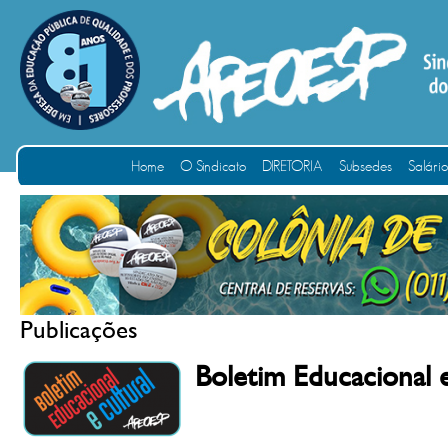
Home
O Sindicato
DIRETORIA
Subsedes
Salári
Publicações
Boletim Educacional 