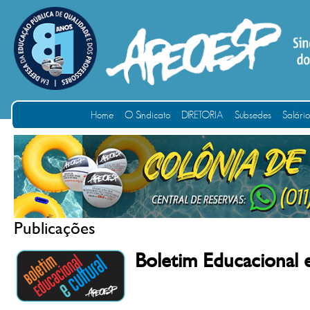
Home
O Sindicato
DIRETORIA
Subsedes
Salári
Publicações
Boletim Educacional 