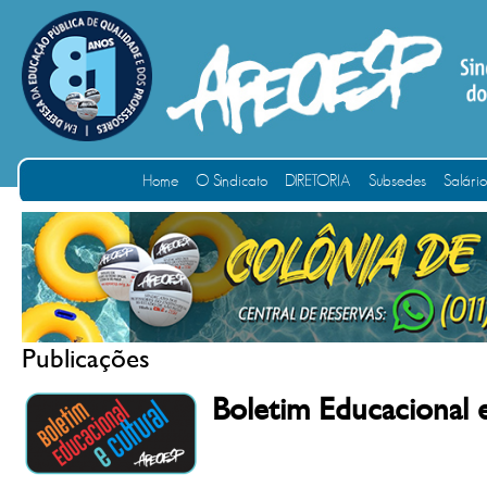
Home
O Sindicato
DIRETORIA
Subsedes
Salári
Publicações
Boletim Educacional 