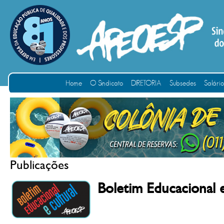
Home
O Sindicato
DIRETORIA
Subsedes
Salári
Publicações
Boletim Educacional 