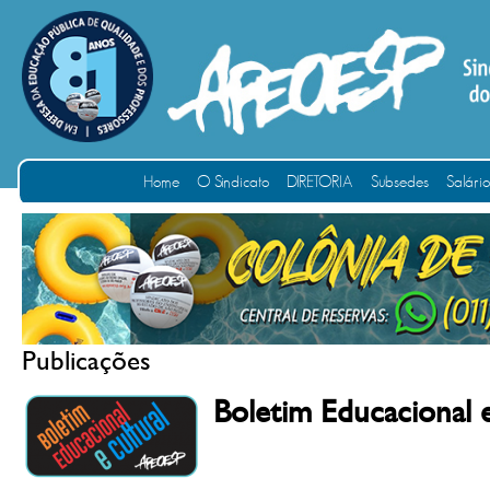
Home
O Sindicato
DIRETORIA
Subsedes
Salári
Publicações
Boletim Educacional 