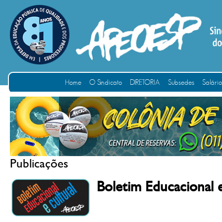
Home
O Sindicato
DIRETORIA
Subsedes
Salári
Publicações
Boletim Educacional 