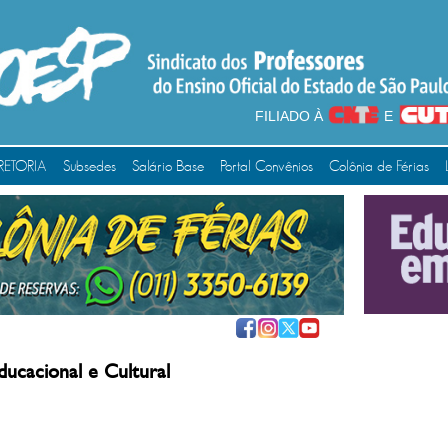
FILIADO À
E
RETORIA
Subsedes
Salário Base
Portal Convênios
Colônia de Férias
ducacional e Cultural