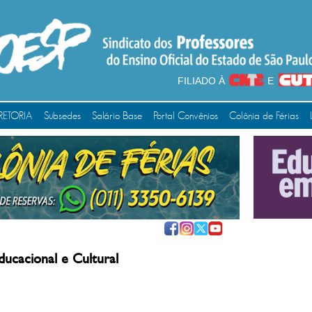
FILIADO À
E
RETORIA
Subsedes
Salário Base
Portal Convênios
Colônia de Férias
ducacional e Cultural