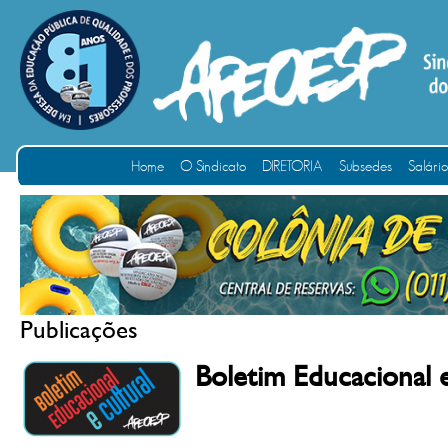
Home
O Sindicato
DIRETORIA
Subsedes
Salári
Publicações
Boletim Educacional 