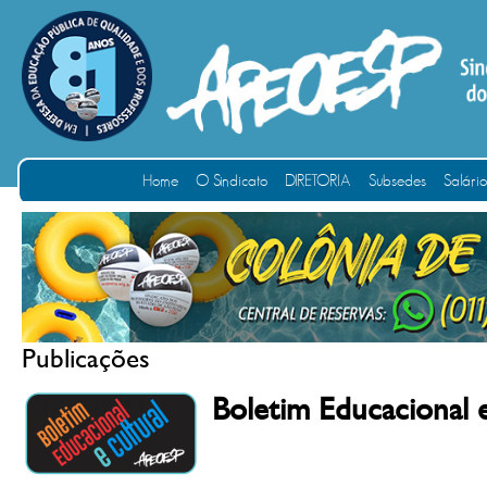
Home
O Sindicato
DIRETORIA
Subsedes
Salári
Publicações
Boletim Educacional 