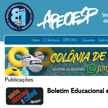
Home
O Sindicato
DIRETORIA
Subsedes
Salári
Publicações
Boletim Educacional 