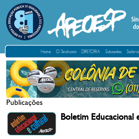
Home
O Sindicato
DIRETORIA
Subsedes
Salári
Publicações
Boletim Educacional 