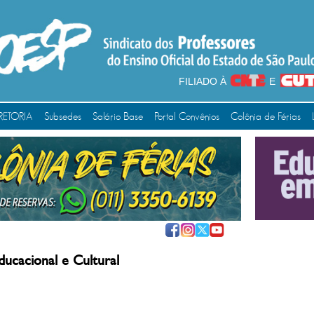
FILIADO À
E
RETORIA
Subsedes
Salário Base
Portal Convênios
Colônia de Férias
ducacional e Cultural