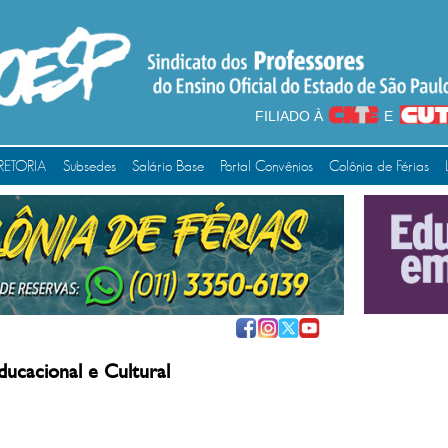
FILIADO À
E
RETORIA
Subsedes
Salário Base
Portal Convênios
Colônia de Férias
ducacional e Cultural