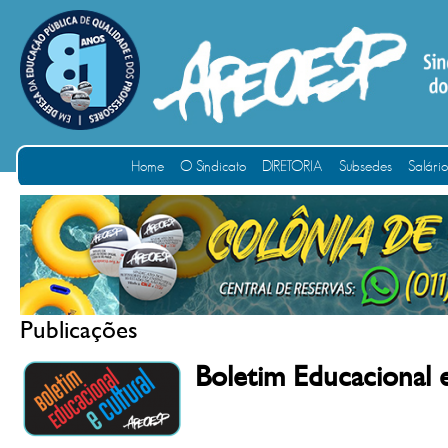
Home
O Sindicato
DIRETORIA
Subsedes
Salári
Publicações
Boletim Educacional 