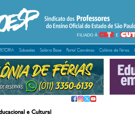
FILIADO À
E
RETORIA
Subsedes
Salário Base
Portal Convênios
Colônia de Férias
ducacional e Cultural