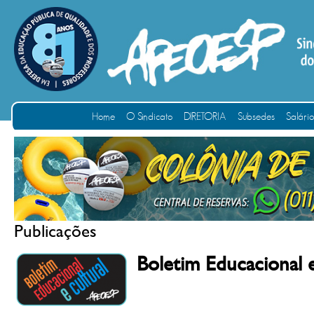
Home
O Sindicato
DIRETORIA
Subsedes
Salári
Publicações
Boletim Educacional 