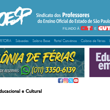
FILIADO À
E
RETORIA
Subsedes
Salário Base
Portal Convênios
Colônia de Férias
ducacional e Cultural